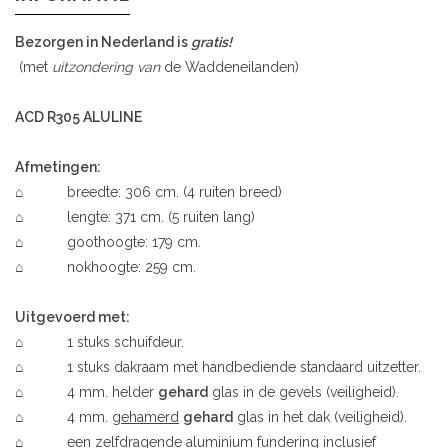
Bezorgen in Nederland is
gratis!
(met
uitzondering
van
de Waddeneilanden)
ACD R305 ALULINE
Afmetingen:
⌂ breedte: 306 cm. (4 ruiten breed)
⌂ lengte: 371 cm. (5 ruiten lang)
⌂ goothoogte: 179 cm.
⌂ nokhoogte: 259 cm.
Uitgevoerd met:
⌂ 1 stuks schuifdeur.
⌂ 1 stuks dakraam met handbediende standaard uitzetter.
⌂ 4 mm. helder
gehard
glas in de gevels (veiligheid).
⌂ 4 mm.
gehamerd
gehard
glas in het dak (veiligheid).
⌂ een zelfdragende aluminium fundering inclusief