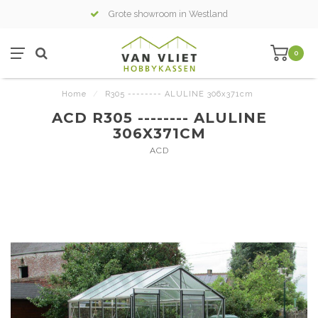
Grote showroom in Westland
0
Home
/
R305 -------- ALULINE 306x371cm
ACD R305 -------- ALULINE
306X371CM
ACD