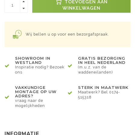
TOEVOEGEN AAN
WINKELWAGEN
Wij bellen u op voor een bezorgafspraak.
SHOWROOM IN
GRATIS BEZORGING
WESTLAND
IN HEEL NEDERLAND
Inspiratie nodig? Bezoek
(m.u.z. van de
ons
waddeneilanden)
VAKKUNDIGE
STERK IN MAATWERK
MONTAGE OP UW
Maatwerk? Bel 0174-
ADRES?
515318
vraag naar de
mogelijkheden
INFORMATIE