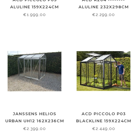
ALULINE 159X224CM
ALULINE 232X298CM
€1.999,00
€2.299,00
JANSSENS HELIOS
ACD PICCOLO P03
URBAN UH12 162X236CM
BLACKLINE 159X224CM
€2.399,00
€2.449,00