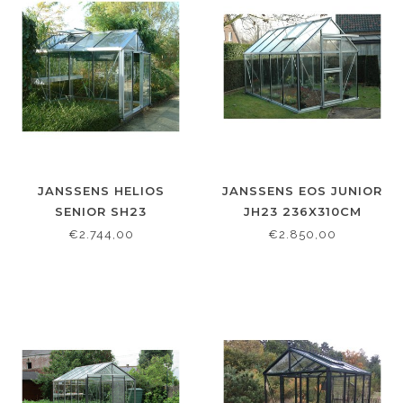
JANSSENS HELIOS
JANSSENS EOS JUNIOR
SENIOR SH23
JH23 236X310CM
236X310CM
€2.744,00
€2.850,00