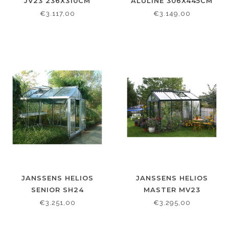
JV23 236X310CM
ALULINE 306X445CM
€3.117,00
€3.149,00
JANSSENS HELIOS
JANSSENS HELIOS
SENIOR SH24
MASTER MV23
236X458CM
236X310CM
€3.251,00
€3.295,00