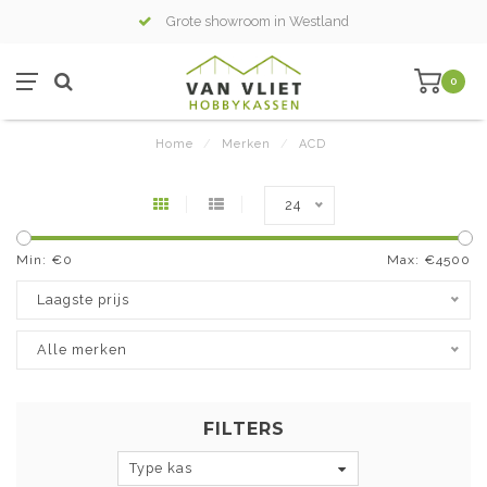
Grote showroom in Westland
0
Home
/
Merken
/
ACD
24
Min: €
0
Max: €
4500
Laagste prijs
Alle merken
FILTERS
Type kas