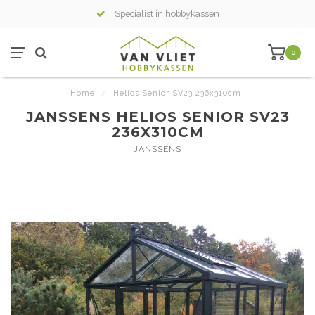
Specialist in hobbykassen
0
Home
/
Helios Senior SV23 236x310cm
JANSSENS HELIOS SENIOR SV23
236X310CM
JANSSENS