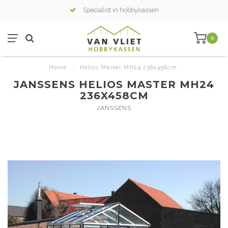
Specialist in hobbykassen
0
Home
/
Helios Master MH24 236x458cm
JANSSENS HELIOS MASTER MH24
236X458CM
JANSSENS